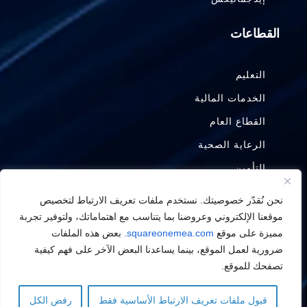
القطاعات
التعليم
الخدمات المالية
القطاع العام
الرعاية الصحية
التأمين
التصنيع
نحن نُقدّر خصوصيتك. نستخدم ملفات تعريف الارتباط لتخصيص
النفط والغاز
موقعنا الإلكتروني وعروضنا بما يتناسب مع اهتماماتك، ولتوفير تجربة
مميزة على موقع
squareonemea.com.
بعض هذه الملفات
ضرورية لعمل الموقع، بينما يساعدنا البعض الآخر على فهم كيفية
تصفحك للموقع.
© 2008 – 2026 شركة سكوير وان تكنولوجيز
قبول ملفات تعريف الارتباط الأساسية فقط
رفض الكل