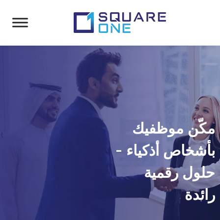
مكّن موظفيك
بأشخاص أذكياء -
حلول رقمية
رائدة