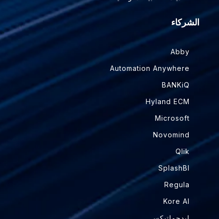
الشركاء
Abby
Automation Anywhere
BANKiQ
Hyland ECM
Microsoft
Novomind
Qlik
SplashBI
Regula
Kore AI
إيدجماتيكس