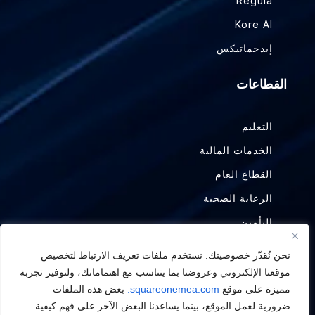
Regula
Kore AI
إيدجماتيكس
القطاعات
التعليم
الخدمات المالية
القطاع العام
الرعاية الصحية
التأمين
التصنيع
نحن نُقدّر خصوصيتك. نستخدم ملفات تعريف الارتباط لتخصيص
النفط والغاز
موقعنا الإلكتروني وعروضنا بما يتناسب مع اهتماماتك، ولتوفير تجربة
مميزة على موقع
squareonemea.com.
بعض هذه الملفات
ضرورية لعمل الموقع، بينما يساعدنا البعض الآخر على فهم كيفية