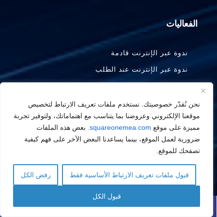
الفعاليات
ندوة عبر الإنترنت قادمة
ندوة عبر الإنترنت عند الطلب
الفعاليات القادمة
نحن نُقدّر خصوصيتك. نستخدم ملفات تعريف الارتباط لتخصيص
الحلول
موقعنا الإلكتروني وعروضنا بما يتناسب مع اهتماماتك، ولتوفير تجربة
مميزة على موقع
squareonemea.com.
بعض هذه الملفات
ضرورية لعمل الموقع، بينما يساعدنا البعض الآخر على فهم كيفية
البيانات والذكاء الاصطناعي
تصفحك للموقع.
إدارة معلومات المؤسسة
قبول ملفات تعريف الارتباط الأساسية فقط
رفض الكل
الأتمتة الذكية
Arabic
Arabic
English
English
تحديث التطبيقات وتقنية Low code
قبول الكل
اتصل بنا
حدد موعدًا للمكالمة