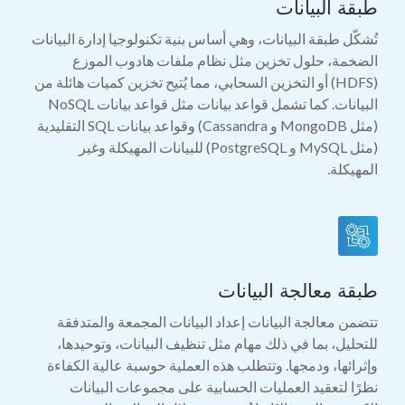
طبقة البيانات
تُشكّل طبقة البيانات، وهي أساس بنية تكنولوجيا إدارة البيانات
الضخمة، حلول تخزين مثل نظام ملفات هادوب الموزع
(HDFS) أو التخزين السحابي، مما يُتيح تخزين كميات هائلة من
البيانات. كما تشمل قواعد بيانات مثل قواعد بيانات NoSQL
(مثل MongoDB و Cassandra) وقواعد بيانات SQL التقليدية
(مثل MySQL و PostgreSQL) للبيانات المهيكلة وغير
المهيكلة.
طبقة معالجة البيانات
تتضمن معالجة البيانات إعداد البيانات المجمعة والمتدفقة
للتحليل، بما في ذلك مهام مثل تنظيف البيانات، وتوحيدها،
وإثرائها، ودمجها. وتتطلب هذه العملية حوسبة عالية الكفاءة
نظرًا لتعقيد العمليات الحسابية على مجموعات البيانات