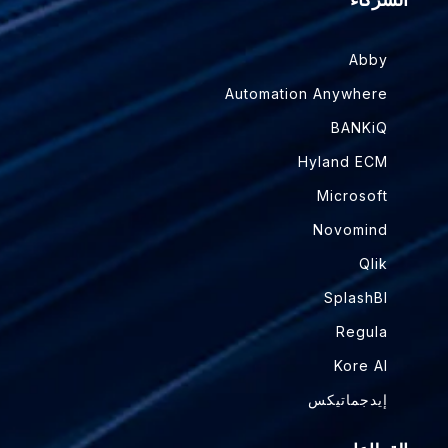
Abby
Automation Anywhere
BANKiQ
Hyland ECM
Microsoft
Novomind
Qlik
SplashBI
Regula
Kore AI
إيدجماتيكس