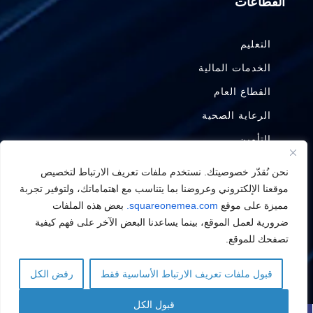
القطاعات
التعليم
الخدمات المالية
القطاع العام
الرعاية الصحية
التأمين
التصنيع
نحن نُقدّر خصوصيتك. نستخدم ملفات تعريف الارتباط لتخصيص
النفط والغاز
موقعنا الإلكتروني وعروضنا بما يتناسب مع اهتماماتك، ولتوفير تجربة
مميزة على موقع
squareonemea.com.
بعض هذه الملفات
ضرورية لعمل الموقع، بينما يساعدنا البعض الآخر على فهم كيفية
تصفحك للموقع.
© 2008 – 2026 شركة سكوير وان تكنولوجيز
قبول ملفات تعريف الارتباط الأساسية فقط
رفض الكل
Arabic
Arabic
English
English
سياسة الخصوصية
قبول الكل