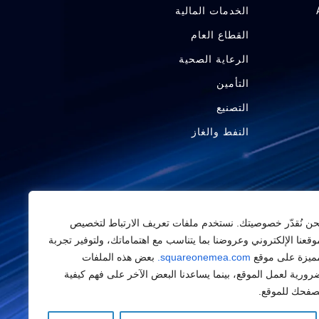
الخدمات المالية
القطاع العام
الرعاية الصحية
التأمين
التصنيع
النفط والغاز
حن نُقدّر خصوصيتك. نستخدم ملفات تعريف الارتباط لتخصيص
وقعنا الإلكتروني وعروضنا بما يتناسب مع اهتماماتك، ولتوفير تجربة
ميزة على موقع
squareonemea.com.
بعض هذه الملفات
رورية لعمل الموقع، بينما يساعدنا البعض الآخر على فهم كيفية
صفحك للموقع.