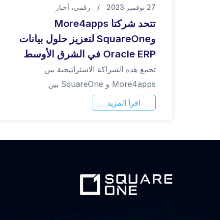
27 نوفمبر 2023
/
رقمي
،
أخبار
تتحد شركتا More4apps
وSquareOne لتعزيز حلول بيانات
Oracle ERP في الشرق الأوسط
تجمع هذه الشراكة الاستراتيجية بين
More4apps و SquareOne بين
اقرأ المزيد