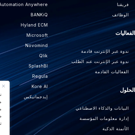
فريقنا
Automation Anywhere
الوظائف
BANKiQ
Hyland ECM
الفعاليات
Microsoft
Novomind
ندوة عبر الإنترنت قادمة
Qlik
ندوة عبر الإنترنت عند الطلب
SplashBI
الفعاليات القادمة
Regula
Kore AI
الحلول
ن
إيدجماتيكس
م
البيانات والذكاء الاصطناعي
م
ض
إدارة معلومات المؤسسة
ت
الأتمتة الذكية